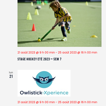
t
i
c
c
i
o
h
h
o
n
e
e
n
d
n
e
e
e
t
v
z
n
u
u
e
a
n
s
v
e
É
21 août 2023 @ 9 h 00 min
-
25 août 2023 @ 16 h 00 min
i
d
v
a
g
Stage Hockey Eté 2023 – Sem 7
è
t
a
n
e
e
t
lun
.
m
21
i
e
o
n
n
t
d
e
21 août 2023 @ 9 h 00 min
-
25 août 2023 @ 16 h 00 min