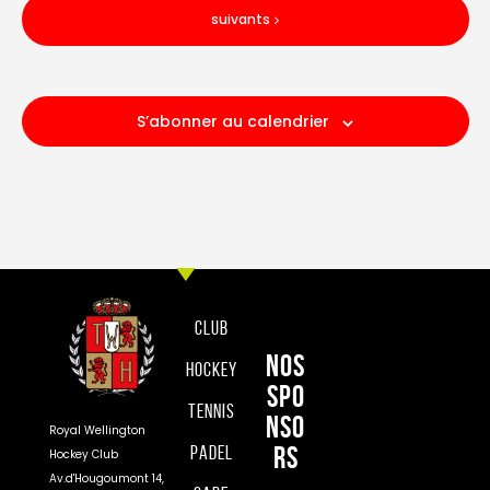
Évènements
suivants
S’abonner au calendrier
Club
Nos
Hockey
spo
Tennis
nso
Royal Wellington
rs
Padel
Hockey Club
Av.d'Hougoumont 14,