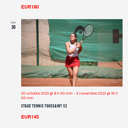
EUR180
lun
30
30 octobre 2023 @ 9 h 00 min
-
3 novembre 2023 @ 16 h
00 min
Stage TENNIS Toussaint S2
EUR145