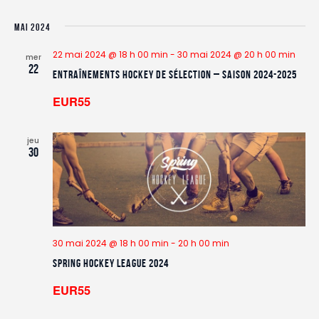
MAI 2024
22 mai 2024 @ 18 h 00 min
-
30 mai 2024 @ 20 h 00 min
mer
22
Entraînements hockey de sélection – saison 2024-2025
EUR55
jeu
30
30 mai 2024 @ 18 h 00 min
-
20 h 00 min
Spring Hockey League 2024
EUR55