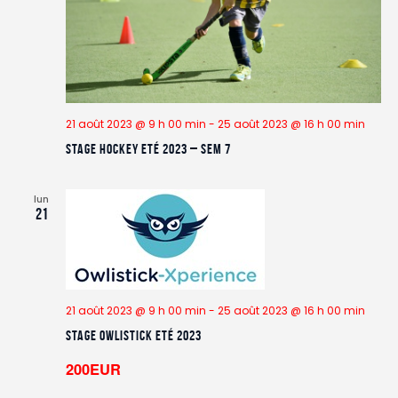
v
u
e
s
É
v
21 août 2023 @ 9 h 00 min
-
25 août 2023 @ 16 h 00 min
è
Stage Hockey Eté 2023 – Sem 7
n
e
lun
21
m
e
n
t
s
21 août 2023 @ 9 h 00 min
-
25 août 2023 @ 16 h 00 min
Stage Owlistick Eté 2023
200EUR