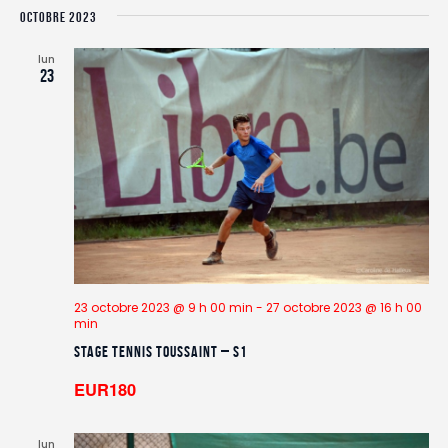
OCTOBRE 2023
lun
23
23 octobre 2023 @ 9 h 00 min
-
27 octobre 2023 @ 16 h 00
min
Stage TENNIS Toussaint – S1
EUR180
lun