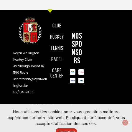
Club
Nos
Hockey
spo
Tennis
nso
Royal Wellington
rs
Padel
Hockey Club
Av.d'Hougoumont 14,
Care
1180 Uccle
Center
secretariat@royalwell
ington.be
02/375.60.68
© 2018 All rights reserved
Nous utilisons des cookies pour vous garantir la meilleure
expérience sur notre site web. En cliquant sur ”J’accepte”, vous
acceptez l’utilisation des cookies.
J'accepte