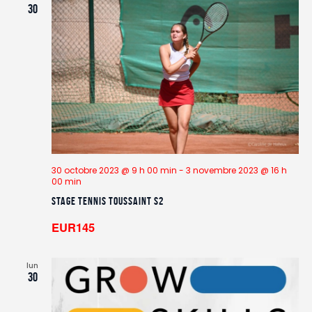
30
30 octobre 2023 @ 9 h 00 min
-
3 novembre 2023 @ 16 h
00 min
Stage TENNIS Toussaint S2
EUR145
lun
30