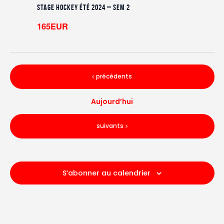
Stage Hockey été 2024 – Sem 2
165EUR
Évènements
précédents
Aujourd’hui
Évènements
suivants
S’abonner au calendrier