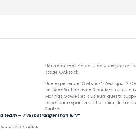
Nous sommes heureux de vous présenter 
stage
Owlistick
!
Une expérience ‘
Owlistick
’ c’est quoi ? 
en coopération avec 3 anciens du club (
Mathias Gowie) et plusieurs guests suppl
expérience sportive et humaine, le tout s
l’autre.
a team – 1*16 is stronger than 16*1”
ppe et vice versa.