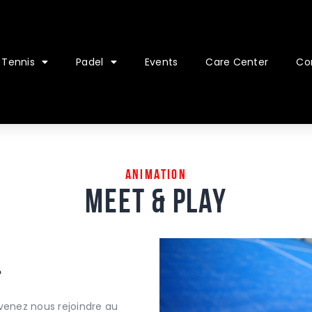
Tennis
Padel
Events
Care Center
Co
Animation
Meet & play
?
venez nous rejoindre au