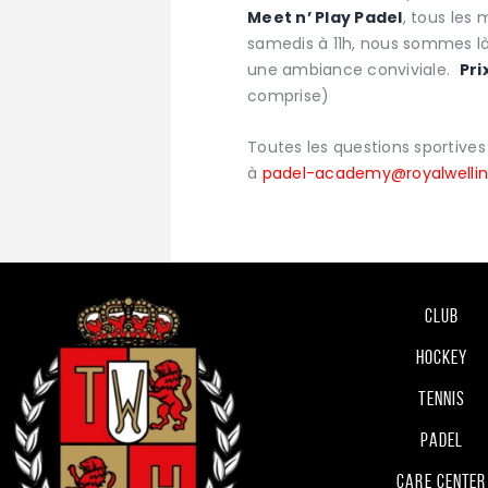
Meet n’ Play Padel
, tous les 
samedis à 11h, nous sommes là
une ambiance conviviale.
Pri
comprise)
Toutes les questions sportive
à
padel-academy@royalwellin
Club
Hockey
Tennis
Padel
Care Center