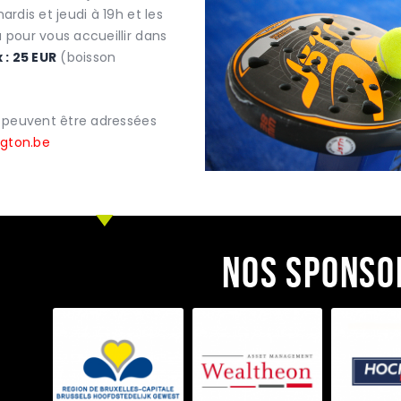
mardis et jeudi à 19h et les
 pour vous accueillir dans
x : 25 EUR
(boisson
s peuvent être adressées
gton.be
Nos sponso