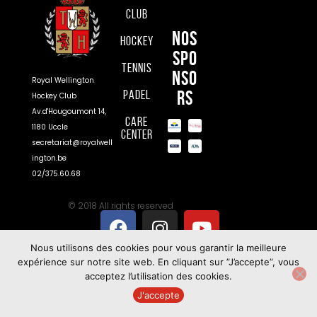
Club
Nos
Hockey
spo
Tennis
nso
Royal Wellington
rs
Padel
Hockey Club
Av.d'Hougoumont 14,
Care
1180 Uccle
Center
secretariat@royalwell
ington.be
02/375.60.68
© 2018 All rights reserved
Nous utilisons des cookies pour vous garantir la meilleure
expérience sur notre site web. En cliquant sur ”J’accepte”, vous
acceptez l’utilisation des cookies.
J'accepte