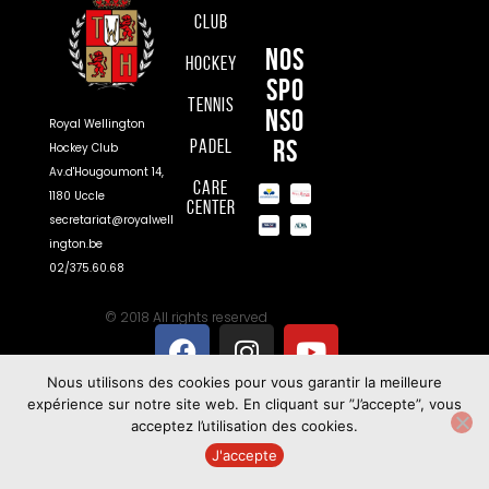
Club
Nos
Hockey
spo
Tennis
nso
Royal Wellington
rs
Padel
Hockey Club
Av.d'Hougoumont 14,
Care
1180 Uccle
Center
secretariat@royalwell
ington.be
02/375.60.68
© 2018 All rights reserved
Nous utilisons des cookies pour vous garantir la meilleure
expérience sur notre site web. En cliquant sur ”J’accepte”, vous
acceptez l’utilisation des cookies.
J'accepte