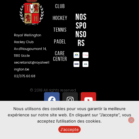
Club
Nos
Hockey
spo
Tennis
nso
Royal Wellington
rs
Padel
Hockey Club
Av.d'Hougoumont 14,
Care
1180 Uccle
Center
secretariat@royalwell
ington.be
02/375.60.68
© 2018 All rights reserved
Nous utilisons des cookies pour vous garantir la meilleure
expérience sur notre site web. En cliquant sur ”J’accepte”, vous
acceptez l’utilisation des cookies.
J'accepte