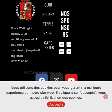
Club
Nos
Hockey
spo
Tennis
nso
Royal Wellington
rs
Padel
Hockey Club
Av.d'Hougoumont 14,
Care
1180 Uccle
Center
secretariat@royalwell
ington.be
02/375.60.68
© 2018 All rights reserved
Nous utilisons des cookies pour vous garantir la meilleure
expérience sur notre site web. En cliquant sur ”J’accepte”, vous
acceptez l’utilisation des cookies.
J'accepte