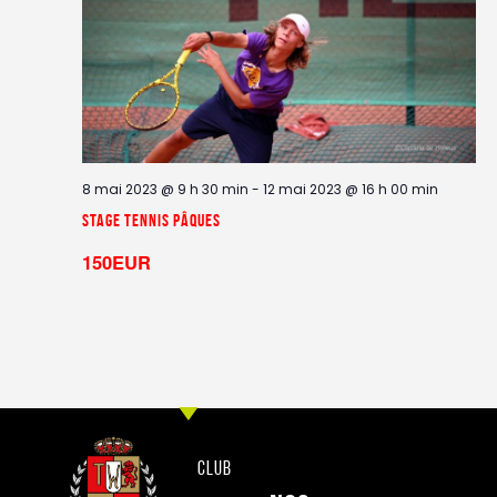
d
n
e
t
v
s
u
e
s
É
8 mai 2023 @ 9 h 30 min
-
12 mai 2023 @ 16 h 00 min
v
Stage Tennis Pâques
è
150EUR
n
e
m
e
n
t
s
Club