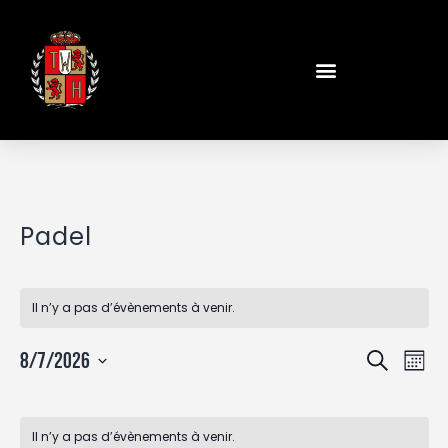
Padel
Il n’y a pas d’évènements à venir.
R
N
8/7/2026
R
M
a
e
e
S
o
v
c
é
c
C
i
i
h
l
h
Il n’y a pas d’évènements à venir.
a
g
s