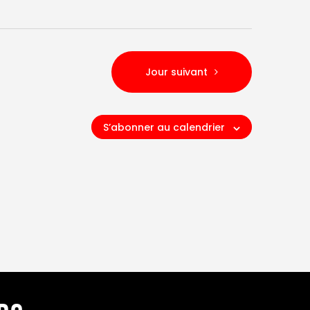
s
É
v
è
Jour suivant
n
e
m
S’abonner au calendrier
e
n
t