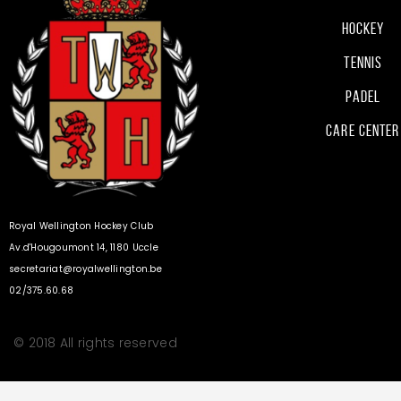
t
d
Hockey
-
c
Tennis
e
l
Padel
é
v
.
Care Center
u
e
Royal Wellington Hockey Club
s
Av.d'Hougoumont 14, 1180 Uccle
secretariat@royalwellington.be
É
02/375.60.68
v
© 2018 All rights reserved
è