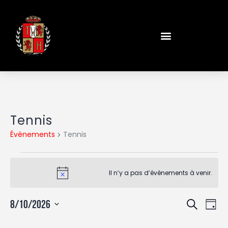
Tennis
Évènements
Tennis
Il n’y a pas d’évènements à venir.
N
o
t
R
N
i
8/10/2026
R
J
c
a
e
e
e
S
o
v