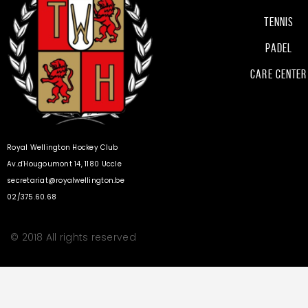
Vous devez
vous connecter
pour publier un commentaire.
Club
Hockey
Tennis
Padel
Care Center
Royal Wellington Hockey Club
Av.d'Hougoumont 14, 1180 Uccle
secretariat@royalwellington.be